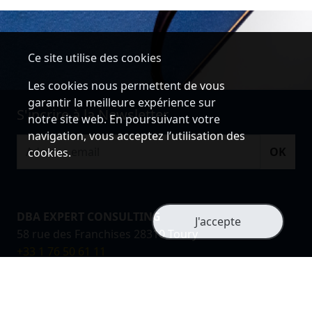
Ce site utilise des cookies
Les cookies nous permettent de vous
garantir la meilleure expérience sur
S'incrire à la Newsletter
notre site web. En poursuivant votre
navigation, vous acceptez l’utilisation des
OK
cookies.
DBA EXPERT CONSULTING
J'accepte
58 rue des Franchises 28310 Toury
+33 1 76 50 61 11
contact@dba-expert-consulting.fr